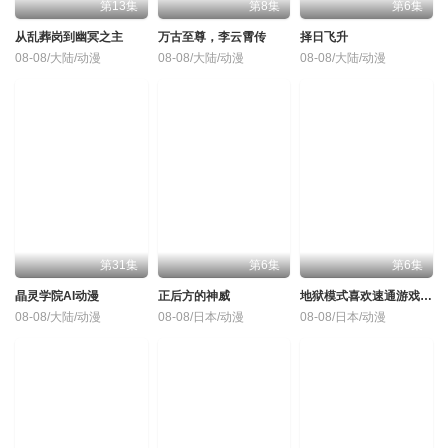
第13集
第8集
第6集
从乱葬岗到幽冥之主
万古至尊，李云霄传
择日飞升
08-08/大陆/动漫
08-08/大陆/动漫
08-08/大陆/动漫
第31集
第6集
第6集
晶灵学院AI动漫
正后方的神威
地狱模式喜欢速通游戏的玩家在废设定异世界无双第二季
08-08/大陆/动漫
08-08/日本/动漫
08-08/日本/动漫