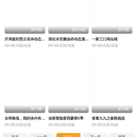
第98集
第104集
第26集
开局签到荒古圣体动态漫画
我在末世搬金砖动态漫画第一季
一家三口闯仙域
08-08/大陆/动漫
08-08/大陆/动漫
08-08/大陆/动漫
第79集
第14集
第48集
全球御鬼，我的体内有亿只鬼动态漫画
侦探冒险家西蒙第5季
诸葛九九之极限挑战
08-08/大陆/动漫
08-08/大陆/动漫
08-08/大陆/动漫
首页
上一页
1/588
下一页
尾页