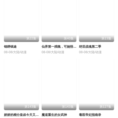
第22集
第40集
第13集
锦绣钱途
仙界第一残魄，可她悟性超绝
绝世战魂第二季
08-08/大陆/动漫
08-08/大陆/动漫
08-08/大陆/动漫
第143集
第143集
第127集
娇娇的精分皇叔今天又吃醋了
魔道重生的女武神
毒医帝妃指南录