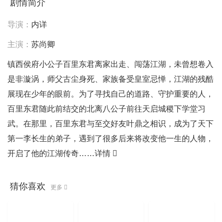
剧情简介
导演：
内详
主演：
苏尚卿
镇西侯府小公子百里东君离家出走、闯荡江湖，未曾想卷入
是非漩涡，师父古尘身死、家族备受皇室忌惮，江湖的残酷
展现在少年的眼前。为了寻找自己的道路、守护重要的人，
百里东君随此前结交的北离八公子前往天启城稷下学堂习
武。在那里，百里东君与至交好友叶鼎之相识，成为了天下
第一李长生的弟子，遇到了很多后来将改变他一生的人物，
开启了他的江湖传奇……
详情
猜你喜欢
更多