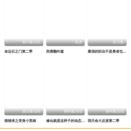
第23集完结
高清
全12集
命运石之门第二季
闵勇翻外篇
最强的职业不是勇者也不是贤者好像是鉴定士(伪)的样子?
第52集完结
第80集完结
第40集完结
猪猪侠之变身小英雄
修仙就是这样子的动态漫画
我天命大反派第二季