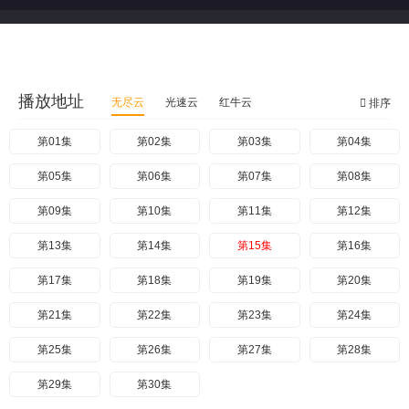
播放地址
无尽云
光速云
红牛云
排序
第01集
第02集
第03集
第04集
第05集
第06集
第07集
第08集
第09集
第10集
第11集
第12集
第13集
第14集
第15集
第16集
第17集
第18集
第19集
第20集
第21集
第22集
第23集
第24集
第25集
第26集
第27集
第28集
第29集
第30集