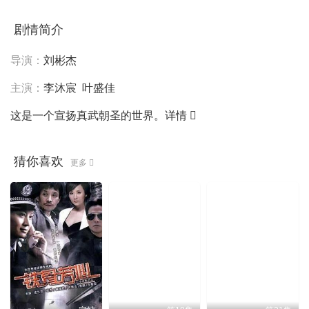
剧情简介
导演：
刘彬杰
主演：
李沐宸
叶盛佳
这是一个宣扬真武朝圣的世界。
详情
猜你喜欢
更多