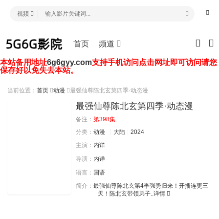
视频
首页
频道
本站备用地址
6g6gyy.com
支持手机访问点击网址即可访问请您
保存好以免失去本站。
当前位置：
首页
动漫
最强仙尊陈北玄第四季·动态漫
最强仙尊陈北玄第四季·动态漫
备注：
第398集
分类：
动漫
大陆
2024
主演：
内详
导演：
内详
语言：
国语
简介：
最强仙尊陈北玄第4季强势归来！开播连更三
天！陈北玄带领弟子..
详情