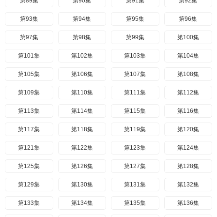
第89集
第90集
第91集
第92集
第93集
第94集
第95集
第96集
第97集
第98集
第99集
第100集
第101集
第102集
第103集
第104集
第105集
第106集
第107集
第108集
第109集
第110集
第111集
第112集
第113集
第114集
第115集
第116集
第117集
第118集
第119集
第120集
第121集
第122集
第123集
第124集
第125集
第126集
第127集
第128集
第129集
第130集
第131集
第132集
第133集
第134集
第135集
第136集