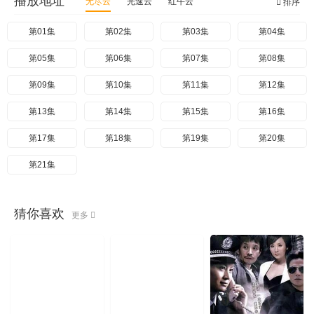
播放地址
无尽云
光速云
红牛云
排序
第01集
第02集
第03集
第04集
第05集
第06集
第07集
第08集
第09集
第10集
第11集
第12集
第13集
第14集
第15集
第16集
第17集
第18集
第19集
第20集
第21集
猜你喜欢
更多