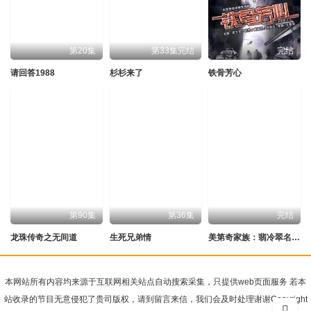
第20集
第33集完结
完结
请回答1988
杉杉来了
铁骨芳心
第90集
第36集
完结
龙珠传奇之无间道
生死兄弟情
美第奇家族：翡冷翠名门第二季
本网站所有内容均来源于互联网相关站点自动搜索采集，只提供web页面服务 若本
站收录的节目无意侵犯了贵司版权，请到留言来信，我们会及时处理谢谢Copyright