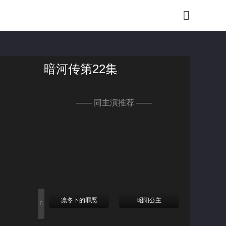
暗河传第22集
—— 同主演推荐 ——
凛冬下的罪恶
昭阳公主