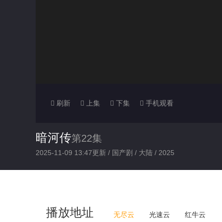
刷新
上集
下集
手机观看
暗河传
第22集
2025-11-09 13:47更新 /
国产剧
/
大陆
/
2025
播放地址
无尽云
光速云
红牛云