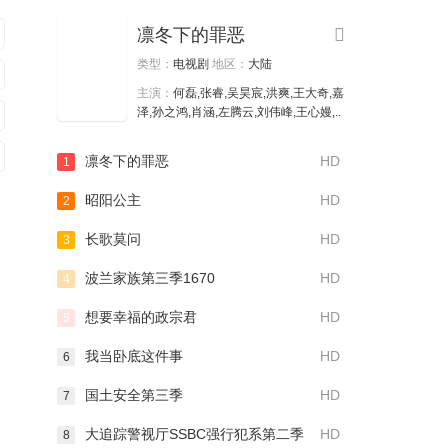
凛冬下的罪恶
类型：
电视剧
地区：
大陆
主演：
何磊,张睿,吴昊宸,洪爽,王大奇,嘉
半熟恋人第五季
锦心似玉
泽,孙之鸿,肖涵,左腾云,刘伟峰,王心嫚,..
凛冬下的罪恶
HD
1
昭阳公主
HD
2
长歌莫问
HD
3
波兰家族第三季1670
HD
4
国医少年志第三季
想要幸福的政宗君
HD
5
我当卧底这件事
HD
6
国土安全第三季
HD
7
大追踪警视厅SSBC强行犯系第二季
HD
8