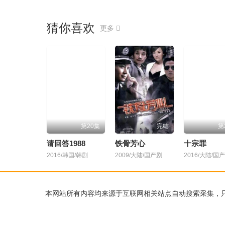
猜你喜欢
更多
第20集
完结
第
请回答1988
铁骨芳心
十宗罪
2016/韩国/韩剧
2009/大陆/国产剧
2016/大陆/国
本网站所有内容均来源于互联网相关站点自动搜索采集，只提供web