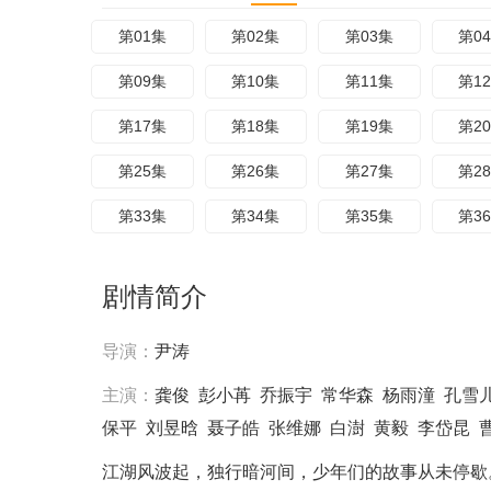
第01集
第02集
第03集
第0
第09集
第10集
第11集
第1
第17集
第18集
第19集
第2
第25集
第26集
第27集
第2
第33集
第34集
第35集
第3
剧情简介
导演：
尹涛
主演：
龚俊
彭小苒
乔振宇
常华森
杨雨潼
孔雪
保平
刘昱晗
聂子皓
张维娜
白澍
黄毅
李岱昆
江湖风波起，独行暗河间，少年们的故事从未停歇