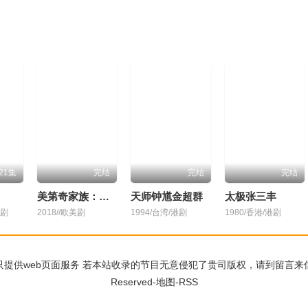
21集
完结
完结
完结
美第奇家族：翡冷翠名门第二季
天师钟馗金超群
太极张三丰
产剧
2018//欧美剧
1994/台湾/港剧
1980/香港/港剧
页面服务 若本站收录的节目无意侵犯了贵司版权，请到留言来信，我们会及时处理谢谢
Reserved-
地图
-
RSS