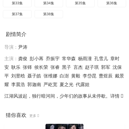
第33集
第34集
第35集
第36集
第37集
第38集
剧情简介
导演：
尹涛
主演：
龚俊
彭小苒
乔振宇
常华森
杨雨潼
孔雪儿
章时
安
耿乐
张铎
侯长荣
张睿
黑子
言杰
赵子琪
郭军
沈保
平
刘昱晗
聂子皓
张维娜
白澍
黄毅
李岱昆
曹煜辰
戴景
耀
李晨浩
郭迦南
严屹宽
夏之光
代露娃
江湖风波起，独行暗河间，少年们的故事从未停歇。
详情
猜你喜欢
更多