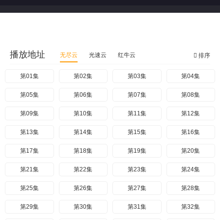
播放地址
无尽云
光速云
红牛云
排序
第01集
第02集
第03集
第04集
第05集
第06集
第07集
第08集
第09集
第10集
第11集
第12集
第13集
第14集
第15集
第16集
第17集
第18集
第19集
第20集
第21集
第22集
第23集
第24集
第25集
第26集
第27集
第28集
第29集
第30集
第31集
第32集